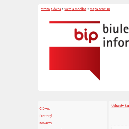
strona główna
•
wersja mobilna
•
mapa serwisu
Uchwały Za
Główna
Przetargi
Konkursy