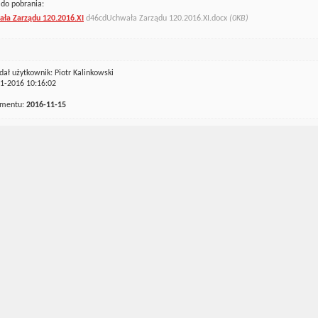
 do pobrania:
ła Zarządu 120.2016.XI
d46cdUchwała Zarządu 120.2016.XI.docx
(0KB)
dał użytkownik: Piotr Kalinkowski
11-2016 10:16:02
umentu:
2016-11-15