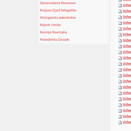
Sprawozdania finansowe
Uchwa
Krajowy Zjazd Delegatów
Uchwa
Uchwa
Wystąpienia pokontrolne
Uchwa
Rejestr Umów
Uchwa
Komisja Rewizyjna
Uchwa
Posiedzenia Zarzadu
Uchwa
Uchwa
Uchwa
Uchwa
Uchwa
Uchwa
Uchwa
Uchwa
Uchwa
Uchwa
Uchwa
Uchwa
Uchwa
Uchwa
Uchwa