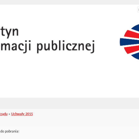
rządu
»
Uchwały 2015
 do pobrania: