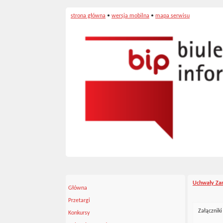
strona główna
•
wersja mobilna
•
mapa serwisu
Uchwały Za
Główna
Przetargi
Załączniki
Konkursy