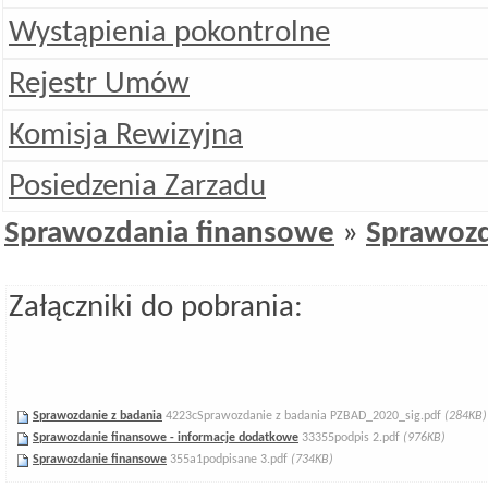
Wystąpienia pokontrolne
Rejestr Umów
Komisja Rewizyjna
Posiedzenia Zarzadu
Sprawozdania finansowe
»
Sprawozd
Załączniki do pobrania:
Sprawozdanie z badania
4223cSprawozdanie z badania PZBAD_2020_sig.pdf
(284KB)
Sprawozdanie finansowe - informacje dodatkowe
33355podpis 2.pdf
(976KB)
Sprawozdanie finansowe
355a1podpisane 3.pdf
(734KB)