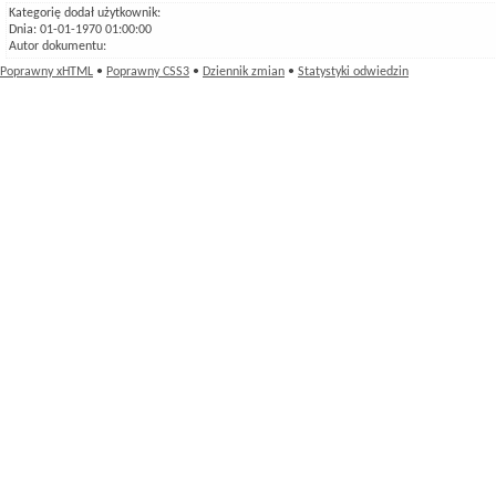
Kategorię dodał użytkownik:
Dnia: 01-01-1970 01:00:00
Autor dokumentu:
Poprawny xHTML
•
Poprawny CSS3
•
Dziennik zmian
•
Statystyki odwiedzin