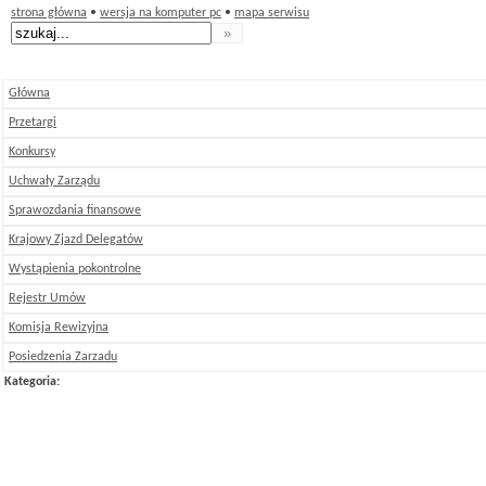
strona główna
•
wersja na komputer pc
•
mapa serwisu
Główna
Przetargi
Konkursy
Uchwały Zarządu
Sprawozdania finansowe
Krajowy Zjazd Delegatów
Wystąpienia pokontrolne
Rejestr Umów
Komisja Rewizyjna
Posiedzenia Zarzadu
Kategoria: