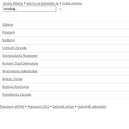
strona główna
•
wersja na komputer pc
•
mapa serwisu
Główna
Przetargi
Konkursy
Uchwały Zarządu
Sprawozdania finansowe
Krajowy Zjazd Delegatów
Wystąpienia pokontrolne
Rejestr Umów
Komisja Rewizyjna
Posiedzenia Zarzadu
Poprawny xHTML
•
Poprawny CSS3
•
Dziennik zmian
•
Statystyki odwiedzin